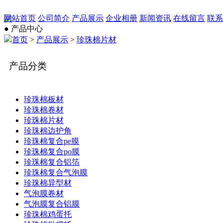
网站首页
公司简介
产品展示
企业相册
新闻资讯
在线留言
联系
● 产品中心
首页
>
产品展示
>
珍珠棉片材
产品分类
珍珠棉板材
珍珠棉卷材
珍珠棉片材
珍珠棉边护角
珍珠棉复合pe膜
珍珠棉复合po膜
珍珠棉复合铝箔
珍珠棉复合气泡膜
珍珠棉异型材
气泡膜卷材
气泡膜复合铝膜
珍珠棉鸡蛋托